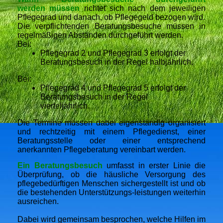
werden müssen
richtet sich nach dem jeweiligen
Pflegegrad und danach, ob Pflegegeld bezogen wird.
Die verpflichtenden Beratungsbesuche müssen in
regelmäßigen Abständen durchgeführt werden.
Bei:
Pflegegrad 2 und Pflegegrad 3 erfolgt der
Beratungsbesuch in der Regel halbjährlich.
Bei:
Pflegegrad 4 und Pflegegrad 5 erfolgt der
Beratungsbesuch in der Regel
vierteljährlich.
Die Termine müssen dabei eigenständig organisiert
und rechtzeitig mit einem Pflegedienst, einer
Beratungsstelle oder einer entsprechend
anerkannten Pflegeberatung vereinbart werden.
Ein Beratungsbesuch
umfasst in erster Linie die
Überprüfung, ob die häusliche Versorgung des
pflegebedürftigen Menschen sichergestellt ist und ob
die bestehenden Unterstützungs-leistungen weiterhin
ausreichen.
Dabei wird gemeinsam besprochen, welche Hilfen im