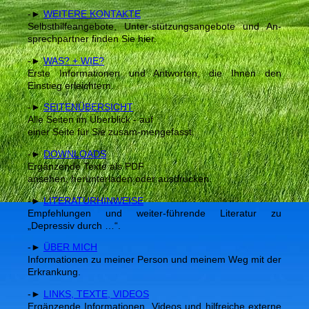
-►
WEITERE KONTAKTE
Selbsthilfeangebote, Unter-stützungsangebote und An-
sprechpartner finden Sie hier.
-►
WAS? + WIE?
Erste Informationen und Antworten, die Ihnen den
Einstieg erleichtern.
-►
SEITENÜBERSICHT
Alle Seiten im Überblick - auf
einer Seite für Sie zusam-mengefasst.
-►
DOWNLOADS
Ergänzende Texte als PDF
ansehen, herunterladen oder ausdrucken.
-►
LITERATURHINWEISE
Empfehlungen und weiter-führende Literatur zu
„Depressiv durch …“.
-►
ÜBER MICH
Informationen zu meiner Person und meinem Weg mit der
Erkrankung.
-►
LINKS, TEXTE, VIDEOS
Ergänzende Informationen, Videos und hilfreiche externe