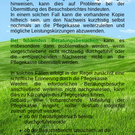
hinweisen, kann dies auf Probleme bei der
Übermittlung des Besuchsberichtes hindeuten.
In einem solchen Fall kann die vorhandene Kopie
hilfreich sein, um den Nachweis kurzfristig selbst
nochmals an die Pflegekasse weiterzuleiten und
mögliche Leistungskürzungen abzuwenden.
Bei fehlenden Beratungsbesuchen
kann es
insbesondere dann problematisch werden, wenn
vorgeschriebene nicht rechtzeitig durchgeführt oder
die entsprechenden Nachweise nicht an die
Pflegekasse übermittelt werden.
In solchen Fällen erfolgt in der Regel zunächst eine
schriftliche Erinnerung durch die Pflegekasse.
Werden die erforderlichen Beratungsbesuche
anschließend weiterhin nicht nachgewiesen, kann
dies zu Kürzungen des Pflegegeldes führen.
Sobald eine entsprechende Mitteilung der
Pflegekasse eingeht, sollte deshalb möglichst
zeitnah geprüft werden,
ob der Beratungsbesuch bereits
durchgeführt wurde
ob der Besuchsbericht tatsächlich an die