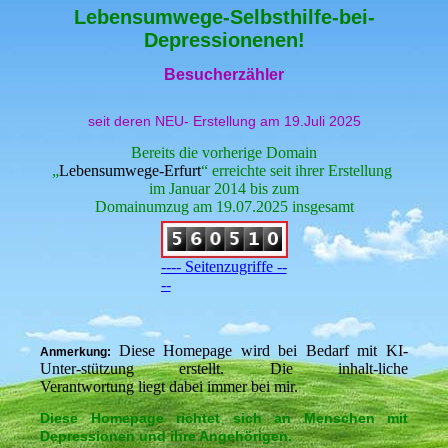
Lebensumwege-Selbsthilfe-bei-
Depressionenen!
Besucherzähler
seit deren NEU- Erstellung am 19.Juli 2025
Bereits die vorherige Domain
„
Lebensumwege-Erfurt
“ erreichte seit ihrer Erstellung
im Januar 2014 bis zum
Domainumzug am 19.07.2025 insgesamt
---- Seitenzugriffe --
--
Diese Homepage wird bei Bedarf mit KI-
Anmerkung:
Unter-stützung erstellt. Die inhalt-liche
Verantwortung liegt dabei immer bei mir.
Diese Homepage richtet sich an Menschen mit
Depressionen und ihre Angehörigen.