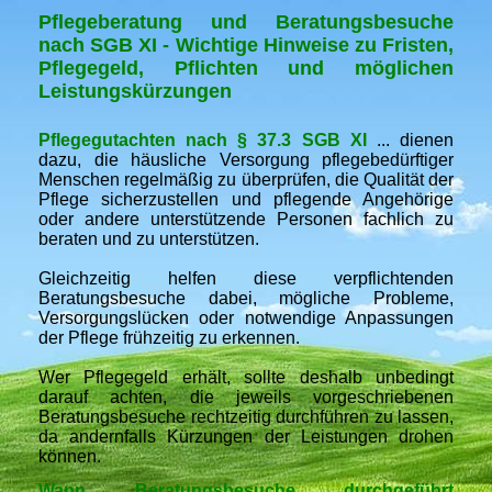
Pflegeberatung und Beratungsbesuche
nach SGB XI - Wichtige Hinweise zu Fristen,
Pflegegeld, Pflichten und möglichen
Leistungskürzungen
Pflegegutachten nach § 37.3 SGB XI
... dienen
dazu, die häusliche Versorgung pflegebedürftiger
Menschen regelmäßig zu überprüfen, die Qualität der
Pflege sicherzustellen und pflegende Angehörige
oder andere unterstützende Personen fachlich zu
beraten und zu unterstützen.
Gleichzeitig helfen diese verpflichtenden
Beratungsbesuche dabei, mögliche Probleme,
Versorgungslücken oder notwendige Anpassungen
der Pflege frühzeitig zu erkennen.
Wer Pflegegeld erhält, sollte deshalb unbedingt
darauf achten, die jeweils vorgeschriebenen
Beratungsbesuche rechtzeitig durchführen zu lassen,
da andernfalls Kürzungen der Leistungen drohen
können.
Wann Beratungsbesuche durchgeführt