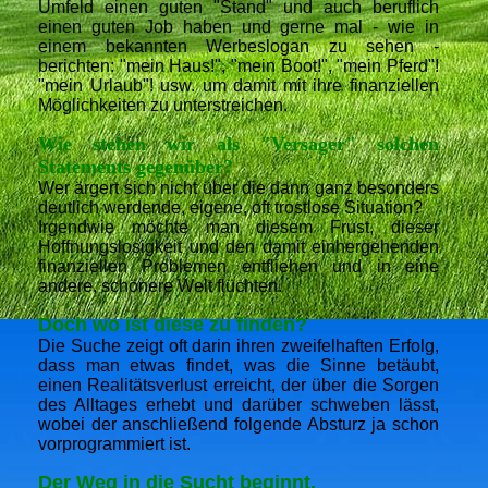
Umfeld einen guten "Stand" und auch beruflich
einen guten Job haben und gerne mal - wie in
einem bekannten Werbeslogan zu sehen -
berichten: "mein Haus!", "mein Boot!", "mein Pferd"!
"mein Urlaub"! usw. um damit mit ihre finanziellen
Möglichkeiten zu unterstreichen.
Wie stehen wir als "Versager" solchen
Statements gegenüber?
Wer ärgert sich nicht über die dann ganz besonders
deutlich werdende, eigene, oft trostlose Situation?
Irgendwie möchte man diesem Frust, dieser
Hoffnungslosigkeit und den damit einhergehenden
finanziellen Problemen entfliehen und in eine
andere, schönere Welt flüchten.
Doch wo ist diese zu finden?
Die Suche zeigt oft darin ihren zweifelhaften Erfolg,
dass man etwas findet, was die Sinne betäubt,
einen Realitätsverlust erreicht, der über die Sorgen
des Alltages erhebt und darüber schweben lässt,
wobei der anschließend folgende Absturz ja schon
vorprogrammiert ist.
Der Weg in die Sucht beginnt.