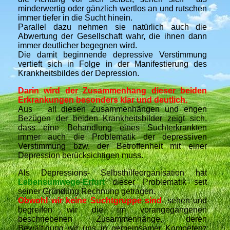
minderwertig oder gänzlich wertlos an und rutschen
immer tiefer in die Sucht hinein.
Parallel dazu nehmen sie natürlich auch die
Abwertung der Gesellschaft wahr, die ihnen dann
immer deutlicher begegnen wird.
Die damit beginnende depressive Verstimmung
vertieft sich in Folge in der Manifestierung des
Krankheitsbildes der Depression.
Darin wird der Zusammenhang dieser beiden
Erkrankungen besonders klar und deutlich.
Aus all diesen Zusammenhängen und engen
Bezügen der beiden Krankheitsbilder zeigt sich,
dass eine Behandlung eines Suchterkrankten
immer auch die Problematik der depressiven
Verstimmung bzw. der Betroffenheit mit einer
Depression berücksichtigen muss.
Als Depressions- Selbsthilfeorganisation hat
Lebensumwege-Erfurt
dieser Problematik seit
seiner Gründung Rechnung getragen.
Obwohl wir keine Suchtgruppe sind
, sehen und
begreifen wir die im vorangegangenen
beschriebenen Zusammenhänge, deren
Bewältigung wir uns in gemeinsamer Kompetenz