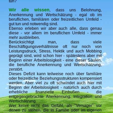
tun?
Wir alle wissen
, dass uns Belohnung,
Anerkennung und Wertschätzung - egal ob im
beruflichen, familiären oder freizeitlichen Umfeld -
gut tun und notwendig sind.
Ebenso erleben wir aber auch alle, dass genau
diese - vor allem im beruflichen Umfeld - immer
mehr ausbleiben.
Berücksichtigt man, dass viele
Beschäftigungsverhältnisse oft nur noch von
Leistungsdruck, Stress, Hektik und auch Mobbing
geprägt sind, wird schon hier - spätestens aber mit
Beginn einer Arbeitslosigkeit - eine dieser Säulen,
die berufliche Anerkennung und Wertschätzung,
zerstört.
Dieses Defizit kann teilweise noch über familiäre
oder freizeitliche Beziehungsstrukturen kompensiert
werden. Aber viel zu oft schwindet auch hier mit
Beginn der Arbeitslosigkeit - natürlich auch durch
erhebliche finanzielle Einbußen - die
entgegengebrachte Anerkennung, Integration und
Wertschätzung.
Wer kennt nicht das Gefühl, als "Versager" vor
denen zu stehen, die in Familie oder im eigenen