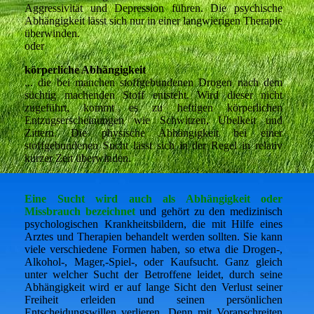
Aggressivität und Depression führen. Die psychische
Abhängigkeit lässt sich nur in einer langwierigen Therapie
überwinden.
oder
körperliche Abhängigkeit
... die bei manchen stoffgebundenen Drogen nach dem
süchtig machenden Stoff entsteht. Wird dieser nicht
zugeführt, kommt es zu heftigen körperlichen
Entzugserscheinungen wie Schwitzen, Übelkeit und
Zittern. Die physische Abhängigkeit
bei einer
stoffgebundenen Sucht
lässt sich in der Regel in relativ
kurzer Zeit überwinden.
Eine Sucht wird auch als Abhängigkeit oder
Missbrauch bezeichnet
und gehört zu den medizinisch
psychologischen Krankheitsbildern, die mit Hilfe eines
Arztes und Therapien behandelt werden sollten. Sie kann
viele verschiedene Formen haben, so etwa die Drogen-,
Alkohol-,
Mager,-
Spiel-, oder Kaufsucht. Ganz gleich
unter welcher Sucht der Betroffene leidet, durch seine
Abhängigkeit wird er auf lange Sicht den Verlust seiner
Freiheit erleiden und seinen persönlichen
Entscheidungswillen verlieren. Denn mit Voranschreiten