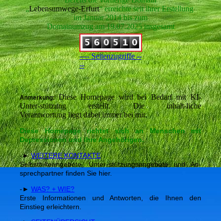
„
Lebensumwege-Erfurt
“ erreichte seit ihrer Erstellung
im Januar 2014 bis zum
Domainumzug am 19.07.2025 insgesamt
---- Seitenzugriffe --
--
Diese Homepage wird bei Bedarf mit KI-
Anmerkung:
Unter-stützung erstellt. Die inhalt-liche
Verantwortung liegt dabei immer bei mir.
Diese Homepage richtet sich an Menschen mit
Depressionen und ihre Angehörigen.
-►
WEITERE KONTAKTE
Selbsthilfeangebote, Unter-stützungsangebote und An-
sprechpartner finden Sie hier.
-►
WAS? + WIE?
Erste Informationen und Antworten, die Ihnen den
Einstieg erleichtern.