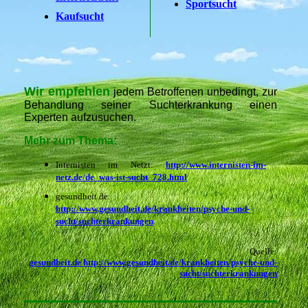
Sportsucht
Kaufsucht
Wir empfehlen
jedem Betroffenen unbedingt, zur
Behandlung seiner Suchterkrankung einen
Experten aufzusuchen.
Mehr zum Thema:
Internisten im Netzt:
http://www.internisten-im-
netz.de/de_was-ist-sucht_728.html
gesundheit.de:
http://www.gesundheit.de/krankheiten/psyche-und-
sucht/suchterkrankungen
Quelle:
gesundheit.de http://www.gesundheit.de/krankheiten/psyche-und-
sucht/suchterkrankungen