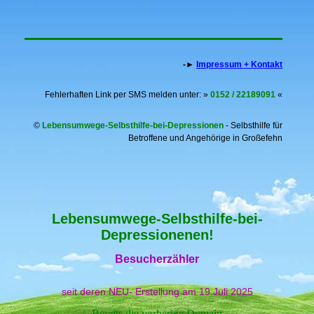
-►
Impressum + Kontakt
Fehlerhaften Link per SMS melden unter: »
0152 / 22189091
«
©
Lebensumwege-Selbsthilfe-bei-Depressionen
- Selbsthilfe für
Betroffene und Angehörige in Großefehn
Lebensumwege-Selbsthilfe-bei-
Depressionenen!
Besucherzähler
seit deren NEU- Erstellung am 19.Juli 2025
Bereits die vorherige Domain