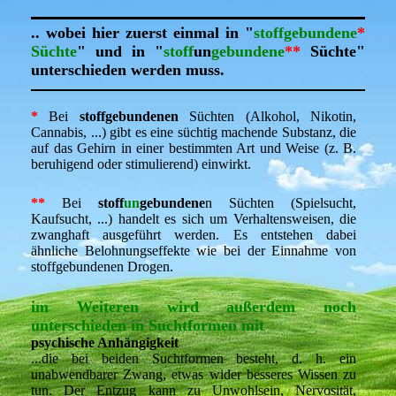
.. wobei hier zuerst einmal in "
stoffgebundene
*
Süchte
"
und in
"
stoff
un
gebundene
**
Süchte"
unterschieden werden muss.
*
Bei
stoffgebundenen
Süchten (Alkohol, Nikotin,
Cannabis, ...) gibt es eine süchtig machende Substanz, die
auf das Gehirn in einer bestimmten Art und Weise (z. B.
beruhigend oder stimulierend) einwirkt.
*
*
Bei
stoff
un
gebundene
n Süchten (Spielsucht,
Kaufsucht, ...) handelt es sich um Verhaltensweisen, die
zwanghaft ausgeführt werden. Es entstehen dabei
ähnliche Belohnungseffekte wie bei der Einnahme von
stoffgebundenen Drogen.
im Weiteren wird außerdem noch
unterschieden in Suchtformen mit
psychische Anhängigkeit
...die b
ei beiden Suchtformen besteht, d. h. ein
unabwendbarer Zwang, etwas wider besseres Wissen zu
tun. Der Entzug kann zu Unwohlsein, Nervosität,