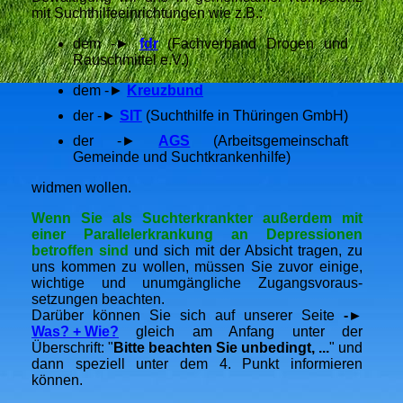
mit Suchthilfeeinrichtungen wie z.B.:
dem -►
fdr
(Fachverband Drogen und
Rauschmittel e.V.)
dem -►
Kreuzbund
der -►
SIT
(Suchthilfe in Thüringen GmbH)
der -►
AGS
(Arbeitsgemeinschaft
Gemeinde und Suchtkrankenhilfe)
widmen wollen.
Wenn Sie als Suchterkrankter außerdem mit
einer Parallelerkrankung an Depressionen
betroffen sind
und sich mit der Absicht tragen, zu
uns kommen zu wollen, müssen Sie zuvor einige,
wichtige und unumgängliche Zugangsvoraus-
setzungen beachten.
Darüber können Sie sich auf unserer Seite
-►
Was? + Wie?
gleich am Anfang unter der
Überschrift: "
Bitte beachten Sie unbedingt, ...
" und
dann speziell unter dem 4. Punkt informieren
können.