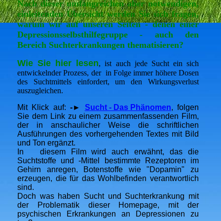
Nach dieser umfangreichen aber notwendigen,
einleitenden Übersicht werden Sie sich fragen,
warum wir auf unseren Seiten
- denen einer
Depressionsselbsthilfegruppe - auch den
Bereich Suchterkrankungen thematisieren?
Wie Sie hier lesen
, ist auch jede Sucht ein sich
entwickelnder Prozess, der in Folge immer höhere Dosen
des Suchtmittels einfordert, um den Wirkungsverlust
auszugleichen.
Mit Klick auf:
-►
Sucht - Das Phänomen
, folgen
Sie dem Link zu einem zusammenfassenden Film,
der in anschaulicher Weise die schriftlichen
Ausführungen des vorhergehenden Textes mit Bild
und Ton ergänzt.
In diesem Film wird auch erwähnt, das die
Suchtstoffe und -Mittel bestimmte Rezeptoren im
Gehirn anregen, Botenstoffe wie "Dopamin" zu
erzeugen, die für das Wohlbefinden verantwortlich
sind.
Doch was haben Sucht und Suchterkrankung mit
der Problematik dieser Homepage, mit der
psychischen Erkrankungen an Depressionen zu